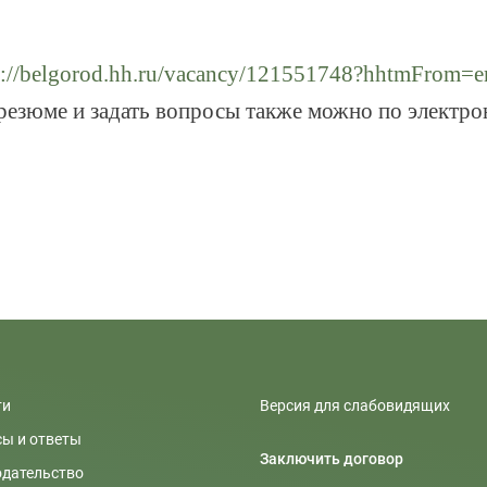
s://belgorod.hh.ru/vacancy/121551748?hhtmFrom=e
ь резюме и задать вопросы также можно по электр
ти
Версия для слабовидящих
ы и ответы
Заключить договор
одательство