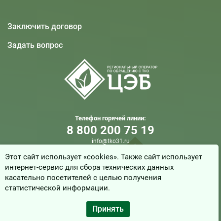
Заключить договор
Задать вопрос
Телефон горячей линии:
8 800 200 75 19
info@tko31.ru
Этот сайт использует «cookies». Также сайт использует
интернет-сервис для сбора технических данных
© 2025, ООО «Центр Экологической Безопасности»
касательно посетителей с целью получения
Белгородской области
статистической информации.
Создание сайта - компания “Синектика”
Принять