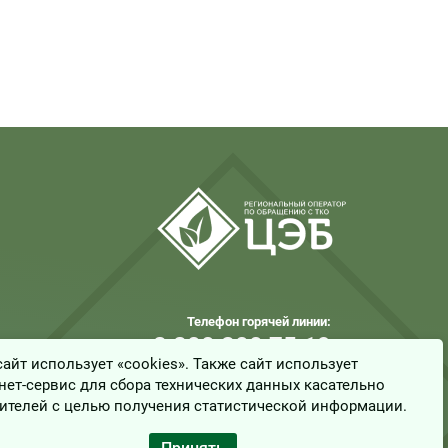
Телефон горячей линии:
8 800 200 75 19
сайт использует «cookies». Также сайт использует
info@tko31.ru
нет-сервис для сбора технических данных касательно
ителей с целью получения статистической информации.
Создание сайта - компания “Синектика”